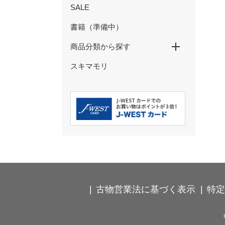
SALE
書籍（準備中）
商品分類から探す
スキマモリ
特大パネル
玩具・ぬいぐるみ
ペン・鉛筆
ノート・メモ・ふせん
クリアファイル・下敷き
マスキングテープ
シール・ステッカー
ポストカード・ぽち袋
その他の文具
ストラップ・キーホルダー
カードケース・パスケース
食器・コップ
弁当箱・タンブラー・ボトル
箸・箸置き・コースター
ハンカチ・タオル
Ｔシャツ・靴下
バッグ・巾着・ポーチ
時計･インテリア･クッション
古物営業法に基づく表示
特定