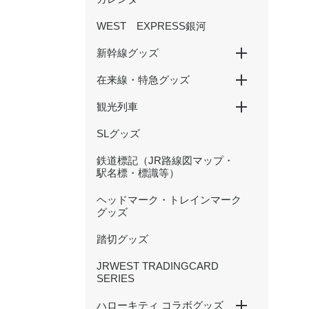
WEST EXPRESS銀河
新幹線グッズ
在来線・特急グッズ
山陽新幹線
北陸新幹線
500 TYPE EVA
観光列車
国鉄型列車
201系
大阪環状線
新快速
特急くろしお
特急まほろば(安寧・悠久)
特急やくも（381・273系
かにカニエクスプレス
トワイライトエクスプレス
北陸本線（サンダーバード・
等）
しらさぎ等）
SLグッズ
SAKU美SAKU楽
あめつち
はなあかり
鉄道標記（JR路線図マップ・
駅名標・標識等）
ヘッドマーク・トレインマーク
グッズ
踏切グッズ
JRWEST TRADINGCARD
SERIES
ハローキティ コラボグッズ