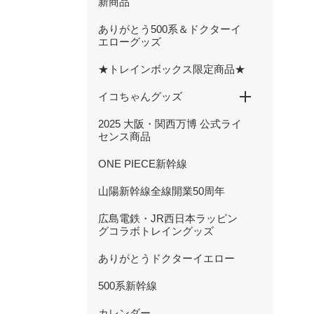
新商品
ありがとう500系＆ドクターイ
エローグッズ
★トレインボックス限定商品★
イコちゃんグッズ
2025 大阪・関西万博 公式ライ
ICOCA20周年記念グッズ
ぬいぐるみ
文具
ハンカチ・タオル
キーホルダー・アクセサリー
雑貨・日用品
バッグ・ポーチ
センス商品
ONE PIECE新幹線
山陽新幹線全線開業50周年
広島電鉄・JR西日本ラッピン
グコラボトレイングッズ
ありがとうドクターイエロー
500系新幹線
カレンダー