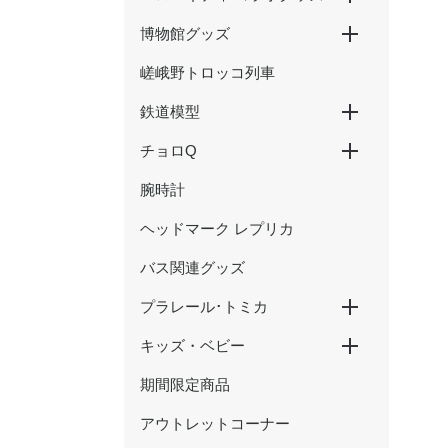
博物館グッズ
ハローキティ新幹線
ハローキティ×大阪環状線
ハローキティ はるか
嵯峨野トロッコ列車
京都鉄道博物館グッズ
ウメテツグッズ
津山まなびの鉄道館グッズ
鉄道模型
チョロQ
Nゲージ
HOゲージ
腕時計
新幹線
在来線・特急
SL・蒸気機関車
ヘッドマーク レプリカ
バス関連グッズ
プラレール･トミカ
キッズ・ベビー
プラレール
トミカ
期間限定商品
おもちゃ
アウトレットコーナー