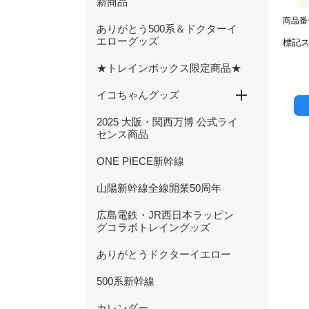
新商品
商品番号
ありがとう500系＆ドクターイ
エローグッズ
標記
★トレインボックス限定商品★
イコちゃんグッズ
2025 大阪・関西万博 公式ライ
ICOCA20周年記念グッズ
ぬいぐるみ
文具
ハンカチ・タオル
キーホルダー・アクセサリー
雑貨・日用品
バッグ・ポーチ
センス商品
ONE PIECE新幹線
山陽新幹線全線開業50周年
広島電鉄・JR西日本ラッピン
グコラボトレイングッズ
ありがとうドクターイエロー
500系新幹線
カレンダー