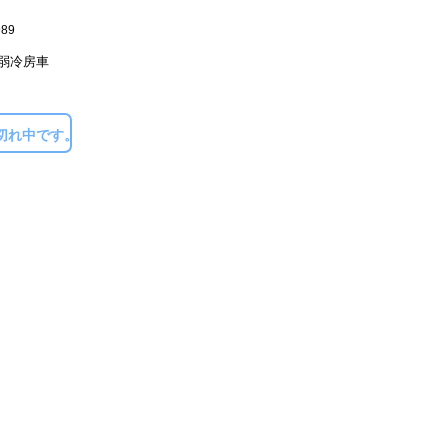
89
弱冷房車
切れ中です。