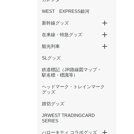
WEST EXPRESS銀河
新幹線グッズ
在来線・特急グッズ
山陽新幹線
北陸新幹線
500 TYPE EVA
観光列車
国鉄型列車
201系
大阪環状線
新快速
特急くろしお
特急まほろば(安寧・悠久)
特急やくも（381・273系
かにカニエクスプレス
トワイライトエクスプレス
北陸本線（サンダーバード・
等）
しらさぎ等）
SLグッズ
SAKU美SAKU楽
あめつち
はなあかり
鉄道標記（JR路線図マップ・
駅名標・標識等）
ヘッドマーク・トレインマーク
グッズ
踏切グッズ
JRWEST TRADINGCARD
SERIES
ハローキティ コラボグッズ