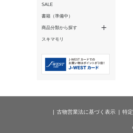
SALE
書籍（準備中）
商品分類から探す
スキマモリ
特大パネル
玩具・ぬいぐるみ
ペン・鉛筆
ノート・メモ・ふせん
クリアファイル・下敷き
マスキングテープ
シール・ステッカー
ポストカード・ぽち袋
その他の文具
ストラップ・キーホルダー
カードケース・パスケース
食器・コップ
弁当箱・タンブラー・ボトル
箸・箸置き・コースター
ハンカチ・タオル
Ｔシャツ・靴下
バッグ・巾着・ポーチ
時計･インテリア･クッション
古物営業法に基づく表示
特定