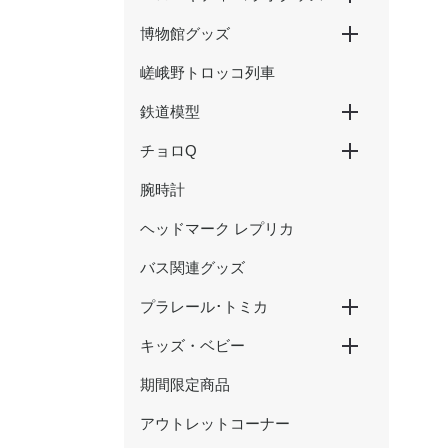
博物館グッズ
ハローキティ新幹線
ハローキティ×大阪環状線
ハローキティ はるか
嵯峨野トロッコ列車
京都鉄道博物館グッズ
ウメテツグッズ
津山まなびの鉄道館グッズ
鉄道模型
チョロQ
Nゲージ
HOゲージ
腕時計
新幹線
在来線・特急
SL・蒸気機関車
ヘッドマーク レプリカ
バス関連グッズ
プラレール･トミカ
キッズ・ベビー
プラレール
トミカ
期間限定商品
おもちゃ
アウトレットコーナー