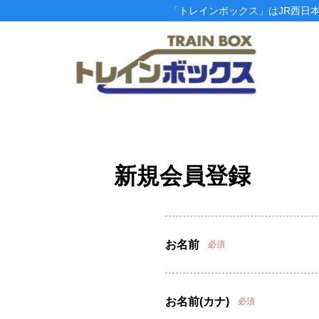
「トレインボックス」はJR西日
新規会員登録
お名前
必須
お名前(カナ)
必須