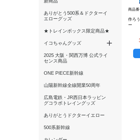
新商品
商品番号
ありがとう500系＆ドクターイ
エローグッズ
作ろ
ー
★トレインボックス限定商品★
イコちゃんグッズ
2025 大阪・関西万博 公式ライ
ICOCA20周年記念グッズ
ぬいぐるみ
文具
ハンカチ・タオル
キーホルダー・アクセサリー
雑貨・日用品
バッグ・ポーチ
センス商品
ONE PIECE新幹線
山陽新幹線全線開業50周年
広島電鉄・JR西日本ラッピン
グコラボトレイングッズ
ありがとうドクターイエロー
500系新幹線
カレンダー