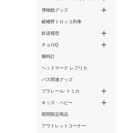
博物館グッズ
ハローキティ新幹線
ハローキティ×大阪環状線
ハローキティ はるか
嵯峨野トロッコ列車
京都鉄道博物館グッズ
ウメテツグッズ
津山まなびの鉄道館グッズ
鉄道模型
チョロQ
Nゲージ
HOゲージ
腕時計
新幹線
在来線・特急
SL・蒸気機関車
ヘッドマーク レプリカ
バス関連グッズ
プラレール･トミカ
キッズ・ベビー
プラレール
トミカ
期間限定商品
おもちゃ
アウトレットコーナー