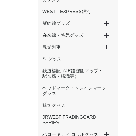
WEST EXPRESS銀河
新幹線グッズ
在来線・特急グッズ
山陽新幹線
北陸新幹線
500 TYPE EVA
観光列車
国鉄型列車
201系
大阪環状線
新快速
特急くろしお
特急まほろば(安寧・悠久)
特急やくも（381・273系
かにカニエクスプレス
トワイライトエクスプレス
北陸本線（サンダーバード・
等）
しらさぎ等）
SLグッズ
SAKU美SAKU楽
あめつち
はなあかり
鉄道標記（JR路線図マップ・
駅名標・標識等）
ヘッドマーク・トレインマーク
グッズ
踏切グッズ
JRWEST TRADINGCARD
SERIES
ハローキティ コラボグッズ