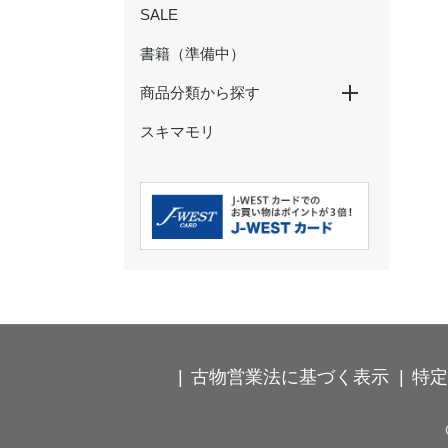
SALE
書籍（準備中）
商品分類から探す
スキマモリ
特大パネル
玩具・ぬいぐるみ
ペン・鉛筆
ノート・メモ・ふせん
クリアファイル・下敷き
マスキングテープ
シール・ステッカー
ポストカード・ぽち袋
その他の文具
ストラップ・キーホルダー
カードケース・パスケース
食器・コップ
弁当箱・タンブラー・ボトル
箸・箸置き・コースター
ハンカチ・タオル
Ｔシャツ・靴下
バッグ・巾着・ポーチ
時計･インテリア･クッション
古物営業法に基づく表示
特定