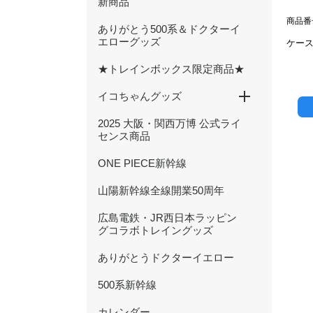
新商品
商品番号
ありがとう500系＆ドクターイ
エローグッズ
ケー
★トレインボックス限定商品★
イコちゃんグッズ
2025 大阪・関西万博 公式ライ
ICOCA20周年記念グッズ
ぬいぐるみ
文具
ハンカチ・タオル
キーホルダー・アクセサリー
雑貨・日用品
バッグ・ポーチ
センス商品
ONE PIECE新幹線
山陽新幹線全線開業50周年
広島電鉄・JR西日本ラッピン
グコラボトレイングッズ
ありがとうドクターイエロー
500系新幹線
カレンダー