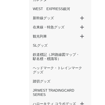
WEST EXPRESS銀河
新幹線グッズ
在来線・特急グッズ
山陽新幹線
北陸新幹線
500 TYPE EVA
観光列車
国鉄型列車
201系
大阪環状線
新快速
特急くろしお
特急まほろば(安寧・悠久)
特急やくも（381・273系
かにカニエクスプレス
トワイライトエクスプレス
北陸本線（サンダーバード・
等）
しらさぎ等）
SLグッズ
SAKU美SAKU楽
あめつち
はなあかり
鉄道標記（JR路線図マップ・
駅名標・標識等）
ヘッドマーク・トレインマーク
グッズ
踏切グッズ
JRWEST TRADINGCARD
SERIES
ハローキティ コラボグッズ