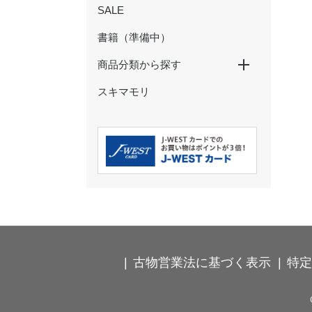
SALE
書籍（準備中）
商品分類から探す
スキマモリ
特大パネル
玩具・ぬいぐるみ
ペン・鉛筆
ノート・メモ・ふせん
クリアファイル・下敷き
マスキングテープ
シール・ステッカー
ポストカード・ぽち袋
その他の文具
ストラップ・キーホルダー
カードケース・パスケース
食器・コップ
弁当箱・タンブラー・ボトル
箸・箸置き・コースター
ハンカチ・タオル
Ｔシャツ・靴下
バッグ・巾着・ポーチ
時計･インテリア･クッション
古物営業法に基づく表示
特定