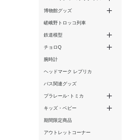
博物館グッズ
ハローキティ新幹線
ハローキティ×大阪環状線
ハローキティ はるか
嵯峨野トロッコ列車
京都鉄道博物館グッズ
ウメテツグッズ
津山まなびの鉄道館グッズ
鉄道模型
チョロQ
Nゲージ
HOゲージ
腕時計
新幹線
在来線・特急
SL・蒸気機関車
ヘッドマーク レプリカ
バス関連グッズ
プラレール･トミカ
キッズ・ベビー
プラレール
トミカ
期間限定商品
おもちゃ
アウトレットコーナー