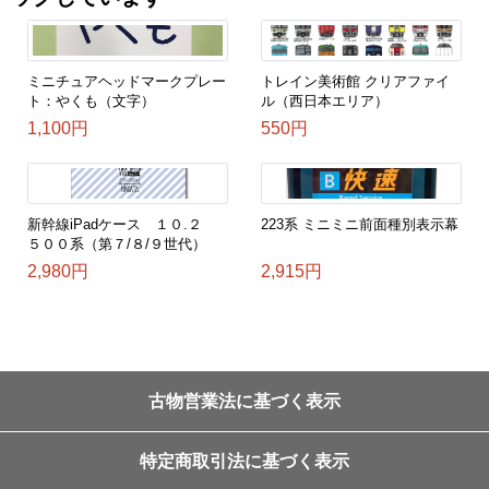
ミニチュアヘッドマークプレー
トレイン美術館 クリアファイ
ト：やくも（文字）
ル（西日本エリア）
1,100円
550円
新幹線iPadケース １０.２
223系 ミニミニ前面種別表示幕
５００系（第７/８/９世代）
2,980円
2,915円
古物営業法に基づく表示
特定商取引法に基づく表示